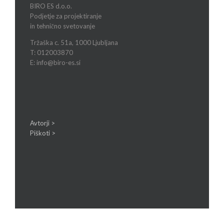
BIRO ES d.o.o.
Podjetje za projektiranje
in tehnično svetovanje
Tržaška c. 51a, 1000 Ljubljana
T: 012003870
E: info@biro-es.si
Avtorji >
Piškoti >