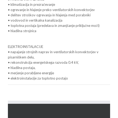
• klimatizacija in prezračevanje
• ogrevanje in hlajenje preko ventilatorskih konvektorjev
• delitev stroškov ogrevanja in hlajenja med porabniki
• vodovod in vertikalna kanalizacija
• toplotna postaja (predelava in zmanjšanje priključne moči)
• hladilna strojnica
ELEKTROINSTALACIJE
• napajanje strojnih naprav in ventilatorskih konvektorjev v
pisarniškem delu,
• rekonstrukcija energetskega razvoda 0.4 kV,
• hladilna postaja,
• merjenje porabljene energije
• elektroinstalacije za toplotno postajo