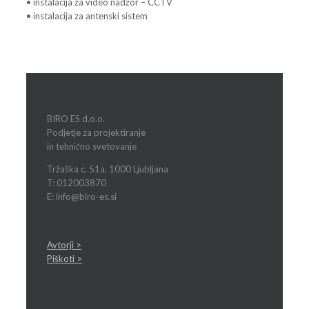
• instalacija za video nadzor – CCTV
• instalacija za antenski sistem
BIRO ES d.o.o.
Podjetje za projektiranje
in tehnično svetovanje
Tržaška c. 51a, 1000 Ljubljana
T: 012003870
E: info@biro-es.si
Avtorji >
Piškoti >