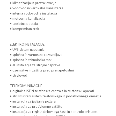
• klimatizacija in prezračevanje
• vodovod in vertikalna kanalizacija
• interna vodovodna instalacija
• meteorna kanalizacija
• toplotna postaja
• komprimiran zrak
ELEKTROINSTALACIJE
• UPS sistem napajanja
• splošna in varnostna razsvetljava
• splošna in tehnološka moč
• el. instalacije za strojne naprave
• ozemljitve in zaščita pred prenapetostmi
• strelovod
TELEKOMUNIKACIJE
• digitalna ISDN telefonska centrala in telefonski aparati
• strukturirani sistem telefonskega in podatkovnega omrežja
• instalacija za javljanje požara
• instalacija za protivlomno zaščito
• instalacija za registr. delovnega časa in kontrolo pristopa