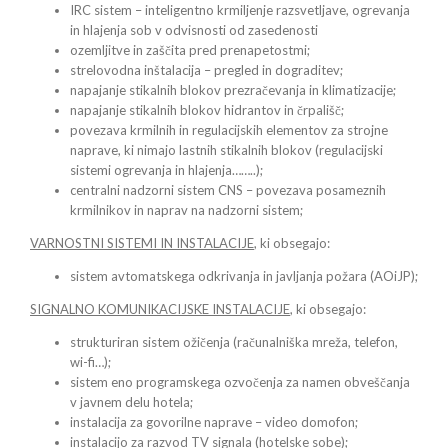
IRC sistem – inteligentno krmiljenje razsvetljave, ogrevanja
in hlajenja sob v odvisnosti od zasedenosti
ozemljitve in zaščita pred prenapetostmi;
strelovodna inštalacija – pregled in dograditev;
napajanje stikalnih blokov prezračevanja in klimatizacije;
napajanje stikalnih blokov hidrantov in črpališč;
povezava krmilnih in regulacijskih elementov za strojne
naprave, ki nimajo lastnih stikalnih blokov (regulacijski
sistemi ogrevanja in hlajenja……..);
centralni nadzorni sistem CNS – povezava posameznih
krmilnikov in naprav na nadzorni sistem;
VARNOSTNI SISTEMI IN INSTALACIJE
, ki obsegajo:
sistem avtomatskega odkrivanja in javljanja požara (AOiJP);
SIGNALNO KOMUNIKACIJSKE INSTALACIJE
, ki obsegajo:
strukturiran sistem ožičenja (računalniška mreža, telefon,
wi-fi…);
sistem eno programskega ozvočenja za namen obveščanja
v javnem delu hotela;
instalacija za govorilne naprave – video domofon;
instalacijo za razvod TV signala (hotelske sobe);