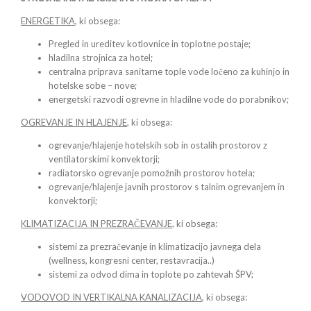
ENERGETIKA
, ki obsega:
Pregled in ureditev kotlovnice in toplotne postaje;
hladilna strojnica za hotel;
centralna priprava sanitarne tople vode ločeno za kuhinjo in
hotelske sobe – nove;
energetski razvodi ogrevne in hladilne vode do porabnikov;
OGREVANJE IN HLAJENJE
, ki obsega:
ogrevanje/hlajenje hotelskih sob in ostalih prostorov z
ventilatorskimi konvektorji;
radiatorsko ogrevanje pomožnih prostorov hotela;
ogrevanje/hlajenje javnih prostorov s talnim ogrevanjem in
konvektorji;
KLIMATIZACIJA IN PREZRAČEVANJE
, ki obsega:
sistemi za prezračevanje in klimatizacijo javnega dela
(wellness, kongresni center, restavracija..)
sistemi za odvod dima in toplote po zahtevah ŠPV;
VODOVOD IN VERTIKALNA KANALIZACIJA
, ki obsega: