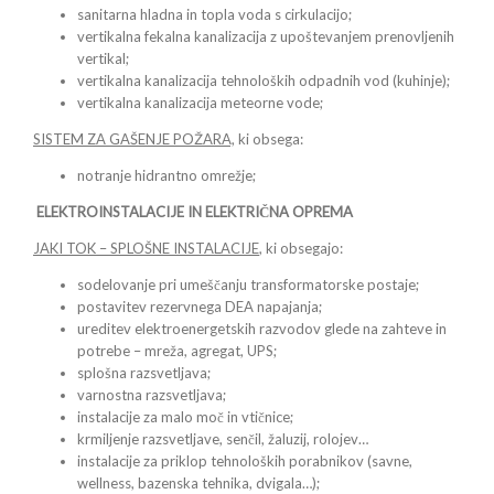
sanitarna hladna in topla voda s cirkulacijo;
vertikalna fekalna kanalizacija z upoštevanjem prenovljenih
vertikal;
vertikalna kanalizacija tehnoloških odpadnih vod (kuhinje);
vertikalna kanalizacija meteorne vode;
SISTEM ZA GAŠENJE POŽARA,
ki obsega:
notranje hidrantno omrežje;
ELEKTROINSTALACIJE IN ELEKTRIČNA OPREMA
JAKI TOK – SPLOŠNE INSTALACIJE
, ki obsegajo:
sodelovanje pri umeščanju transformatorske postaje;
postavitev rezervnega DEA napajanja;
ureditev elektroenergetskih razvodov glede na zahteve in
potrebe – mreža, agregat, UPS;
splošna razsvetljava;
varnostna razsvetljava;
instalacije za malo moč in vtičnice;
krmiljenje razsvetljave, senčil, žaluzij, rolojev…
instalacije za priklop tehnoloških porabnikov (savne,
wellness, bazenska tehnika, dvigala…);