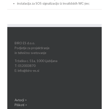
instalacija za SOS signalizacijo iz invalidskih WC-jev;
BIRO ES d.o.o.
Podjetje za projektiranje
in tehnično svetovanje
Tržaška c. 51a, 1000 Ljubljana
T: 012003870
E: info@biro-es.si
Avtorji >
Piškoti >