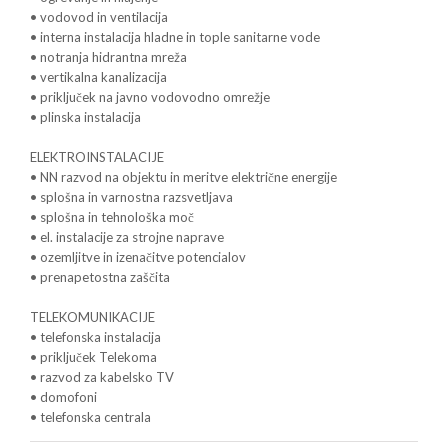
• vodovod in ventilacija
• interna instalacija hladne in tople sanitarne vode
• notranja hidrantna mreža
• vertikalna kanalizacija
• priključek na javno vodovodno omrežje
• plinska instalacija
ELEKTROINSTALACIJE
• NN razvod na objektu in meritve električne energije
• splošna in varnostna razsvetljava
• splošna in tehnološka moč
• el. instalacije za strojne naprave
• ozemljitve in izenačitve potencialov
• prenapetostna zaščita
TELEKOMUNIKACIJE
• telefonska instalacija
• priključek Telekoma
• razvod za kabelsko TV
• domofoni
• telefonska centrala