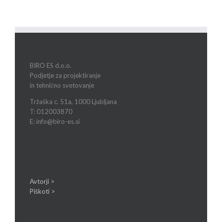
BIRO ES d.o.o.
Podjetje za projektiranje
in tehnično svetovanje
Tržaška c. 51a, 1000 Ljubljana
T: 012003870
E: info@biro-es.si
Avtorji >
Piškoti >