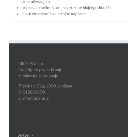
prezračevanjem
priprava hladilne vode za potrebe hlajenja skladišč
elektroinstalacije za strojne naprave
BIRO ES d.o.o.
Podjetje za projektiranje
in tehnično svetovanje
Tržaška c. 51a, 1000 Ljubljana
T: 012003870
E: info@biro-es.si
Avtorji >