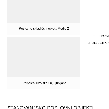
Poslovno skladiščni objekt Medis 2
Poslovno sk
SKB Ba
Poslovn
POSL
Pos
Poslovna stavba 
COOLHOUSE VI
Stolpnica Tivolska 50, Ljubljana
STANOVANJSKO POSLOVNI OBJEKTI